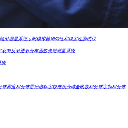
L远场测试系统
VCSEL在线晶圆测量机
VCSEL高低温温度控制器
实
高光谱水体测量光谱仪
无人机载多光谱相机
多旋翼无人机高光
谱辐射测量系统
太阳模拟器均匀性和稳定性测试仪
BTDF双向反射透射分布函数光谱测量系统
系统
分球
雾度积分球
带光谱标定校准积分球
全吸收积分球
定制积分球