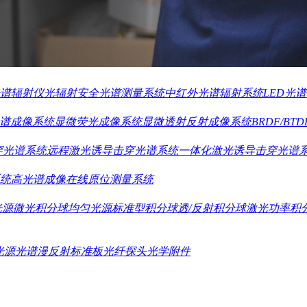
密温控型多功能LIV光谱功率测试系统
VCSEL近场测试系统
VCSE
矿物分析光谱仪
走航式全自动水体表现光谱观测系统
无人机机载
谱辐射仪
光辐射安全光谱测量系统
中红外光谱辐射系统
LED光
谱成像系统
显微荧光成像系统
显微透射反射成像系统
BRDF/
穿光谱系统
远程激光诱导击穿光谱系统
一体化激光诱导击穿光谱
统
高光谱成像在线原位测量系统
光源
微光积分球均匀光源
标准型积分球
透/反射积分球
激光功率积
光源
光谱漫反射标准板
光纤探头
光学附件