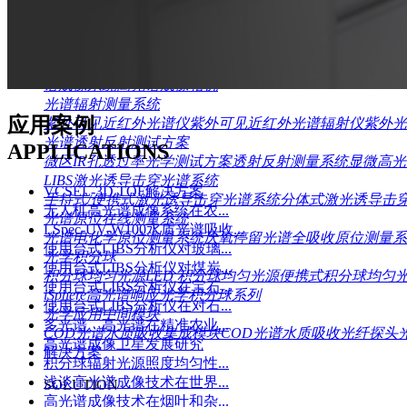
工业级VCSEL光谱功率LIV积分测试仪
科研级VCSEL精
验研究型激光寿命老化装置
遥感探测光谱测试方案
手持式地物光谱仪
便携式地物光谱仪
水下辐射剖面光谱仪
谱成像系统
高光谱成像相机
光谱辐射测量系统
应用案例
紫外可见近红外光谱仪
紫外可见近红外光谱辐射仪
紫外光
光谱透射反射测试方案
APPLICATIONS
微区IR孔透过率光学测试方案
透射反射测量系统
显微高光
LIBS激光诱导击穿光谱系统
VCSEL-3D TOF解决方案
手持式/便携式激光诱导击穿光谱系统
分体式激光诱导击
无人机高光谱成像系统在农...
光谱原位在线测量系统
LSpec-UV-W100水质光谱吸收...
光谱电化学原位测量系统
厌氧停留光谱全吸收原位测量系
使用台式LIBS分析仪对玻璃...
光学积分球
使用台式LIBS分析仪对煤炭...
积分球均匀光源
LED 积分球均匀光源
便携式积分球均匀
使用台式LIBS分析仪在宝石...
iSphere高光谱响应光学积分球系列
使用台式LIBS分析仪在对石...
光学应用中间模块
多光谱、高光谱在精准农业...
COD光谱水质吸收集成模块
COD光谱水质吸收光纤探头
高光谱成像卫星发展研究
解决方案
积分球辐射光源照度均匀性...
浅谈高光谱成像技术在世界...
SOLUTION
高光谱成像技术在烟叶和杂...