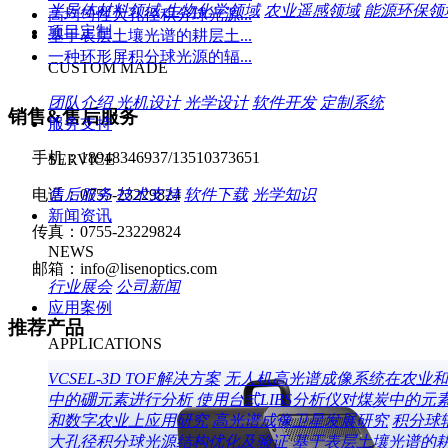
半导体材料领域
生物化学领域
农业遥感领域
能源环保领
高均匀性大孔径积分球光源...
项目定制
基于表层土壤光谱的耕层土...
一种环形屏积分球光源的辐...
CUSTOM MADE
团队介绍
光机设计
光学设计
软件开发
定制系统
销售&售后服务
服务支持
手机：18948346937/13510373651
SERVICE
售后服务
技术支持
软件下载
光学知识
电话：0755-23229824
新闻资讯
传真：0755-23229824
NEWS
邮箱：info@lisenoptics.com
行业展会
公司新闻
应用案例
推荐产品
APPLICATIONS
VCSEL-3D TOF解决方案
无人机高光谱成像系统在农业和
中的硼元素进行分析
使用台式LIBS分析仪对煤炭中的元
和数字农业上应用研究
高光谱成像卫星发展研究
积分球
大孔径积分球光源结构优化及验证
基于表层土壤光谱的