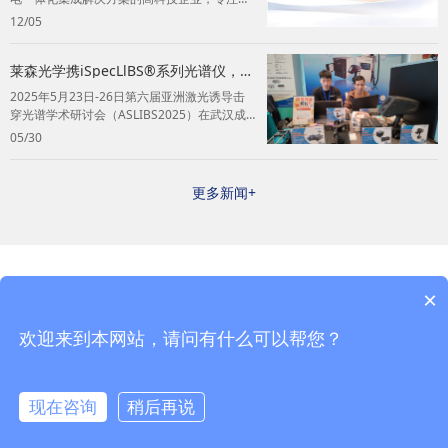
光谱传感和光电应用系统的研发、生产和销
12/05
售...
莱森光学携iSpecLlBS®系列光谱仪，亮
相ASLIBS2025
2025年5月23日-26日第六届亚洲激光诱导击
穿光谱学术研讨会（ASLIBS2025）在武汉成
功举办。莱森光学携iSp...
05/30
更多新闻+
×
网站首页
产品中心
应用案例
关于我们
欢迎来到本网站，请问有什么可以帮您？
Copyright © 2020 All Rights Reserved 莱森光学（深圳） 有限公司·版权所有
粤
ICP备18141551号
现在咨询
稍后再说
首页
在线咨询
联系我们