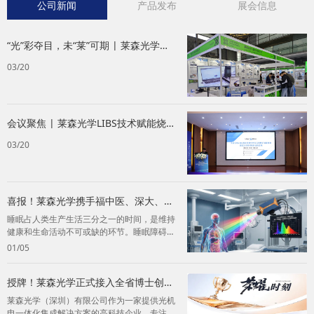
公司新闻
产品发布
展会信息
“光”彩夺目，未“莱”可期 | 莱森光学
2026慕尼黑上海光博会圆满收官!
03/20
会议聚焦 | 莱森光学LIBS技术赋能烧结
工艺，降本提质新利器
03/20
喜报！莱森光学携手福中医、深大、福
康医院共获福建省科技进步二等奖，点
睡眠占人类生产生活三分之一的时间，是维持
亮老年睡眠康复新里程
健康和生命活动不可或缺的环节。睡眠障碍作
为健康老龄化常见问题之一，严重影响老年
01/05
人...
授牌！莱森光学正式接入全省博士创新
站资源网络，共探讨产研新路径，赋能
莱森光学（深圳）有限公司作为一家提供光机
广东经济高质量发展
电一体化集成解决方案的高科技企业，专注于