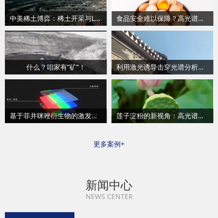
中美稀土博弈：稀土开采与LIBS技术
食品安全难以保障？高光谱成像技术守护“舌尖上的安全”
什么？咱家有“矿”！
利用激光诱导击穿光谱分析法检测文物的土体成分
基于菲并咪唑衍生物的激发态调控及其在蓝光/白光 OLED 中的应用
莲子淀粉的新视角：高光谱成像与哪吒藕身的文化探索
更多案例+
新闻中心
NEWS CENTER